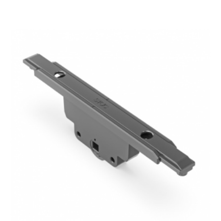
5,18
€