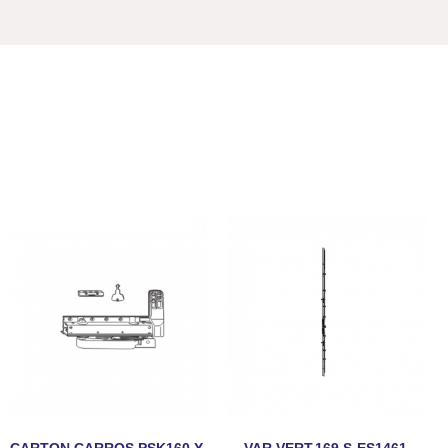
CARTON CARROS PSK160 Y
VAR.VERT.169 S-ES1461-