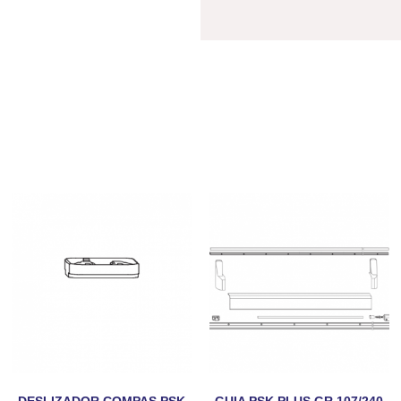
DESLIZADOR COMPAS PSK
GUIA PSK PLUS GR.107/240