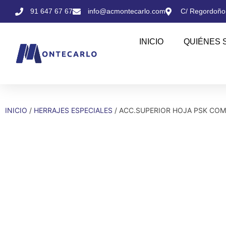
91 647 67 67
info@acmontecarlo.com
C/ Regordoño,
INICIO
QUIÉNES 
INICIO
/
HERRAJES ESPECIALES
/ ACC.SUPERIOR HOJA PSK COM