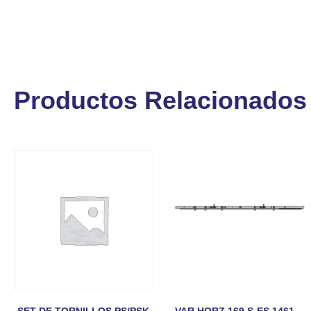
Productos Relacionados
SET DE TORNILLOS PS/PSK
VAR.HORZ.169 S-ES 1461-