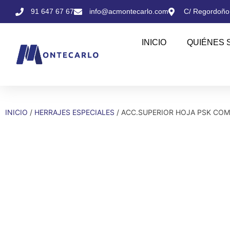
91 647 67 67
info@acmontecarlo.com
C/ Regordoño,
INICIO
QUIÉNES 
INICIO
/
HERRAJES ESPECIALES
/ ACC.SUPERIOR HOJA PSK CO