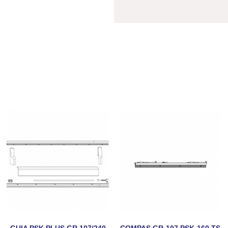
GUIA PSK PLUS GR.107/240
COMPAS GR-107 PSK-160 TS