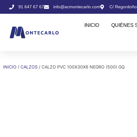
91 647 67 67
info@acmontecarlo.com
C/ Regordoño,
INICIO
QUIÉNES 
INICIO
/
CALZOS
/ CALZO PVC 100X30X6 NEGRO (500) GQ