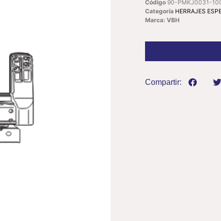
Código
90-PMKJ0031-10
Categoría
HERRAJES ESP
Marca: VBH
Compartir: