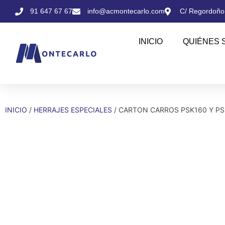
91 647 67 67
info@acmontecarlo.com
C/ Regordoño,
INICIO
QUIÉNES 
INICIO
/
HERRAJES ESPECIALES
/ CARTON CARROS PSK160 Y PS