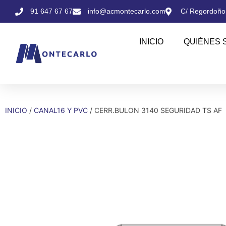
91 647 67 67
info@acmontecarlo.com
C/ Regordoño,
INICIO
QUIÉNES 
INICIO
/
CANAL16 Y PVC
/ CERR.BULON 3140 SEGURIDAD TS AF