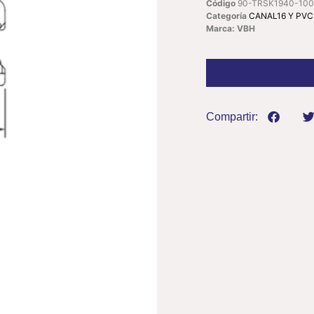
Código
90-TRSK1940-100
Categoría
CANAL16 Y PVC
Marca: VBH
Compartir: