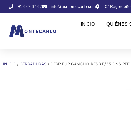
91 647 67 67
info@acmontecarlo.com
C/ Regordoño,
INICIO
QUIÉNES 
INICIO
/
CERRADURAS
/ CERR.EUR GANCHO-RESB E/35 GNS REF.