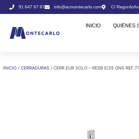
91 647 67 67
info@acmontecarlo.com
C/ Regordoño,
INICIO
QUIÉNES 
INICIO
/
CERRADURAS
/ CERR.EUR SOLO – RESB E/35 GNS REF.7