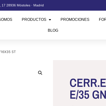
 17 28936 Móstoles · Madrid
SOMOS
PRODUCTOS
PROMOCIONES
FO
BLOG
716X35 ST
CERR.E
E/35 G