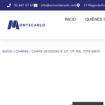
91 647 67 67
info@acmontecarlo.com
C/ Regordoño,
INICIO
QUIÉNES 
INICIO
/
CHAPAS
/ CHAPA 2X1000X0.8 2/C 1/P RAL.7016 MATE