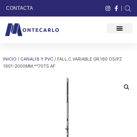
CONTACTA
QUIÉNES SOMOS
INICIO
/
CANAL16 Y PVC
/ FALL.C.VARIABLE GR.160 OS/PZ
1601-2000MM.**70TS AF