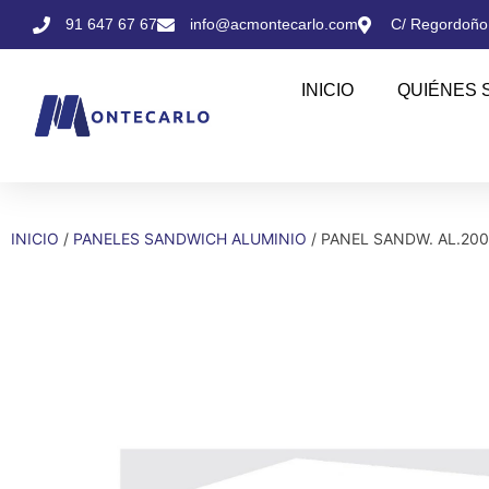
91 647 67 67
info@acmontecarlo.com
C/ Regordoño,
INICIO
QUIÉNES 
INICIO
/
PANELES SANDWICH ALUMINIO
/ PANEL SANDW. AL.20