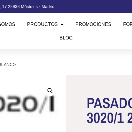
 17 28936 Móstoles · Madrid
SOMOS
PRODUCTOS
PROMOCIONES
FO
BLOG
 BLANCO
PASADO
3020/1