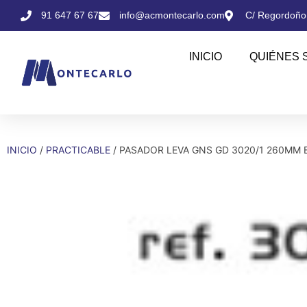
91 647 67 67
info@acmontecarlo.com
C/ Regordoño,
INICIO
QUIÉNES 
INICIO
/
PRACTICABLE
/ PASADOR LEVA GNS GD 3020/1 260MM