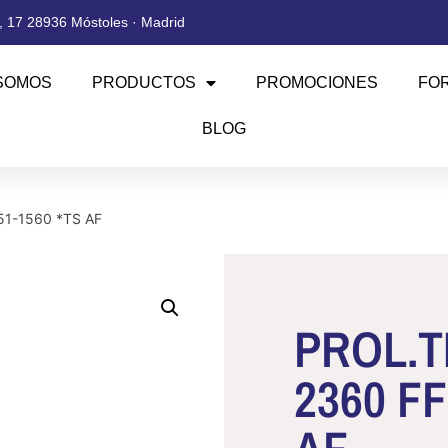
 17 28936 Móstoles · Madrid
SOMOS
PRODUCTOS
PROMOCIONES
FO
BLOG
51-1560 *TS AF
PROL.T
2360 FF