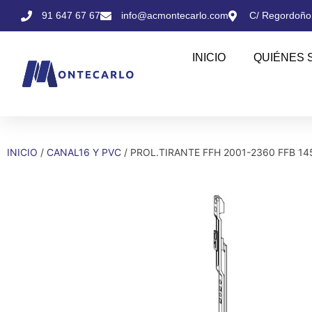
91 647 67 67
info@acmontecarlo.com
C/ Regordoño,
INICIO
QUIÉNES 
INICIO
/
CANAL16 Y PVC
/ PROL.TIRANTE FFH 2001-2360 FFB 14