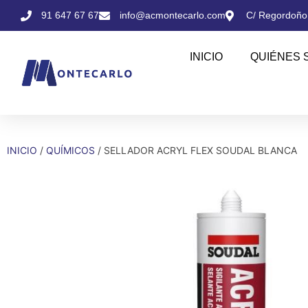
91 647 67 67
info@acmontecarlo.com
C/ Regordoño,
INICIO
QUIÉNES 
INICIO
/
QUÍMICOS
/ SELLADOR ACRYL FLEX SOUDAL BLANCA