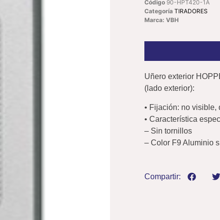
Código
90-HPT420-1A
Categoría
TIRADORES
Marca: VBH
Uñero exterior HOPPE
(lado exterior):
• Fijación: no visible,
• Característica espe
– Sin tornillos
– Color F9 Aluminio s
Compartir: