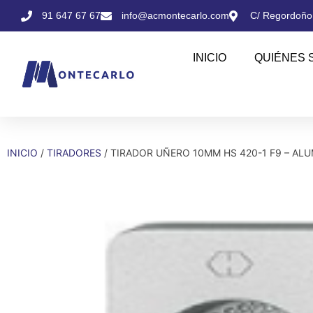
91 647 67 67
info@acmontecarlo.com
C/ Regordoño,
INICIO
QUIÉNES 
INICIO
/
TIRADORES
/ TIRADOR UÑERO 10MM HS 420-1 F9 – AL