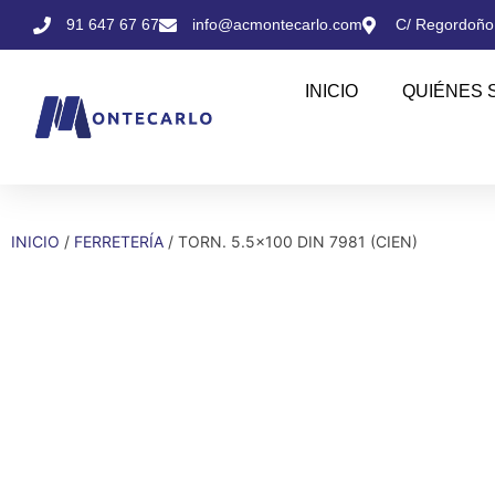
91 647 67 67
info@acmontecarlo.com
C/ Regordoño,
INICIO
QUIÉNES 
INICIO
/
FERRETERÍA
/ TORN. 5.5×100 DIN 7981 (CIEN)