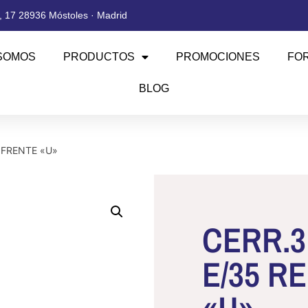
 17 28936 Móstoles · Madrid
SOMOS
PRODUCTOS
PROMOCIONES
FO
BLOG
 FRENTE «U»
CERR.3
E/35 R