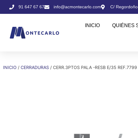
91 647 67 67
info@acmontecarlo.com
C/ Regordoño,
INICIO
QUIÉNES 
INICIO
/
CERRADURAS
/ CERR.3PTOS PALA -RESB E/35 REF.7799