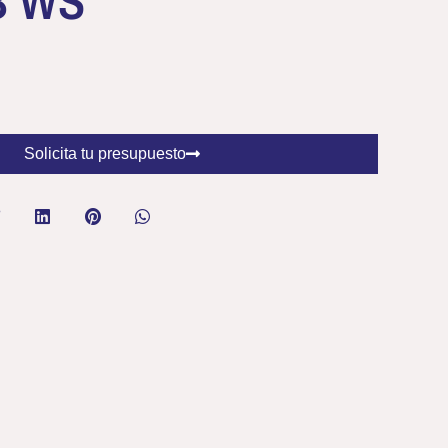
B WS
Solicita tu presupuesto