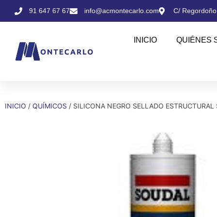
91 647 67 67
info@acmontecarlo.com
C/ Regordoño,
INICIO
QUIÉNES 
INICIO
/
QUÍMICOS
/ SILICONA NEGRO SELLADO ESTRUCTURAL 