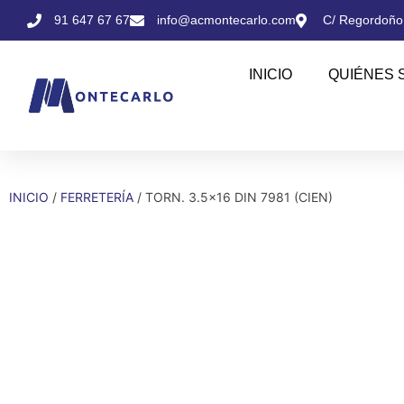
91 647 67 67
info@acmontecarlo.com
C/ Regordoño,
INICIO
QUIÉNES 
INICIO
/
FERRETERÍA
/ TORN. 3.5×16 DIN 7981 (CIEN)