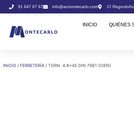
91 647 67 67
info@acmontecarlo.com
C/ Regordoño,
INICIO
QUIÉNES 
INICIO
/
FERRETERÍA
/ TORN. 4.8×45 DIN 7981 (CIEN)