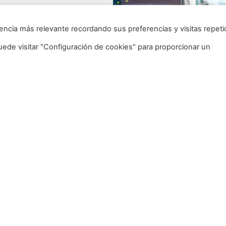
encia más relevante recordando sus preferencias y visitas repeti
uede visitar "Configuración de cookies" para proporcionar un
OS
HORARIO
ENLACES
6
Lunes – Jueves
Política de Pr
08:30 – 14:00
Política de Co
15:30 – 18:00
Aviso Legal
Viernes