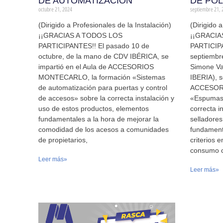
DE AUTOMATIZACIÓN”
DE POL
octubre 21, 2024
septiembre 21, 
(Dirigido a Profesionales de la Instalación)
(Dirigido 
¡¡GRACIAS A TODOS LOS
¡¡GRACIA
PARTICIPANTES!! El pasado 10 de
PARTICIPA
octubre, de la mano de CDV IBÉRICA, se
septiembr
impartió en el Aula de ACCESORIOS
Simone V
MONTECARLO, la formación «Sistemas
IBERIA), s
de automatización para puertas y control
ACCESORI
de accesos» sobre la correcta instalación y
«Espumas 
uso de estos productos, elementos
correcta i
fundamentales a la hora de mejorar la
selladores
comodidad de los acesos a comunidades
fundamenta
de propietarios,
criterios 
consumo c
Leer más»
Leer más»