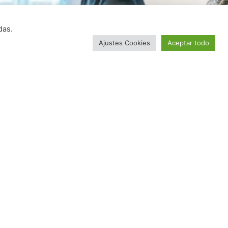
das.
Ajustes Cookies
Aceptar todo
 INTERÉS
NEWSLETTER
ivacidad
Manténgase actualizado con las
últimas noticias, reciba ofertas
okies
exclusivas y más.