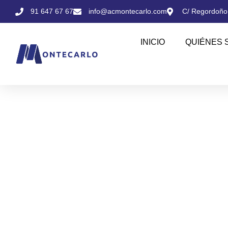
91 647 67 67
info@acmontecarlo.com
C/ Regordoño,
INICIO
QUIÉNES 
Blog Accesorios M
Mantente al día de todas las noticias 