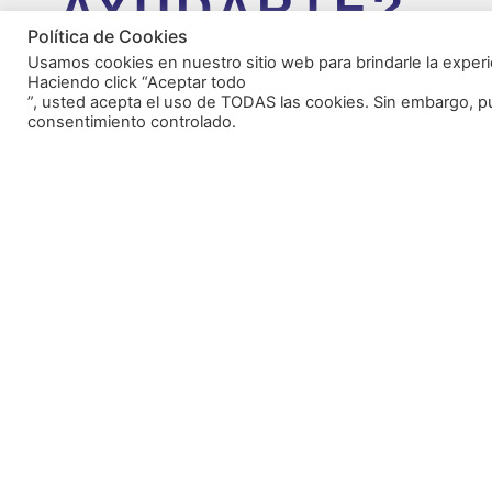
AYUDARTE?
Política de Cookies
Usamos cookies en nuestro sitio web para brindarle la experi
CONTACTO
Haciendo click “Aceptar todo
”, usted acepta el uso de TODAS las cookies. Sin embargo, p
consentimiento controlado.
DÓNDE ESTAM
C/ Regordoño, 17 2893
Móstoles · Madrid
Tel:
+34 91 647 67 67
Llévame allí