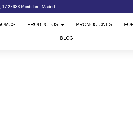
 17 28936 Móstoles · Madrid
SOMOS
PRODUCTOS
PROMOCIONES
FO
BLOG
ontecarlo
y novedades relacionadas con nosotros