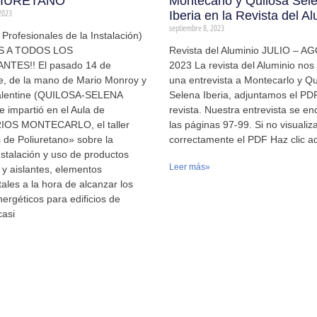
IURETANO”
Montecarlo y Quilosa Sel
2023
Iberia en la Revista del A
septiembre 8, 2023
a Profesionales de la Instalación)
S A TODOS LOS
Revista del Aluminio JULIO – 
NTES!! El pasado 14 de
2023 La revista del Aluminio no
e, de la mano de Mario Monroy y
una entrevista a Montecarlo y Qu
alentine (QUILOSA-SELENA
Selena Iberia, adjuntamos el PDF
e impartió en el Aula de
revista. Nuestra entrevista se e
OS MONTECARLO, el taller
las páginas 97-99. Si no visualiz
de Poliuretano» sobre la
correctamente el PDF Haz clic a
nstalación y uso de productos
Leer más»
 y aislantes, elementos
les a la hora de alcanzar los
energéticos para edificios de
asi