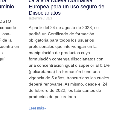
ena
cara a la Nueva Normativa
luminio
Europea para un uso seguro de
Diisocianatos
septiembre 7, 2023
AGOSTO
s concede
A partir del 24 de agosto de 2023, se
ilosa-
pedirá un Certificado de formación
 de la
obligatoria para todos los usuarios
ncuentra en
profesionales que intervengan en la
as
manipulación de productos cuya
quí
formulación contenga diisocianatos con
una concentración igual o superior al 0,1%
(poliuretanos).La formación tiene una
vigencia de 5 años, trascurridos los cuales
deberá renovarse. Asimismo, desde el 24
de febrero de 2022, los fabricantes de
productos de poliuretano
Leer más»